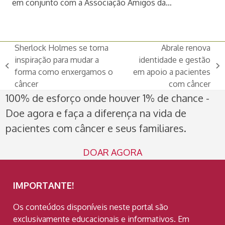
em conjunto com a Associação Amigos da…
Sherlock Holmes se torna
Abrale renova
inspiração para mudar a
identidade e gestão
previous
next
forma como enxergamos o
em apoio a pacientes
post:
post:
câncer
com câncer
100% de esforço onde houver 1% de chance -
Doe agora e faça a diferença na vida de
pacientes com câncer e seus familiares.
DOAR AGORA
IMPORTANTE!
Os conteúdos disponíveis neste portal são
exclusivamente educacionais e informativos. Em