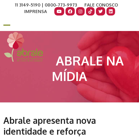
Skip
11 3149-5190 | 0800-773-9973
FALE CONOSCO
to
IMPRENSA
content
COMO AJUDAR
DOE AGORA
Open
Close
mobile
mobile
menu
menu
ABRALE NA
MÍDIA
Abrale apresenta nova
identidade e reforça