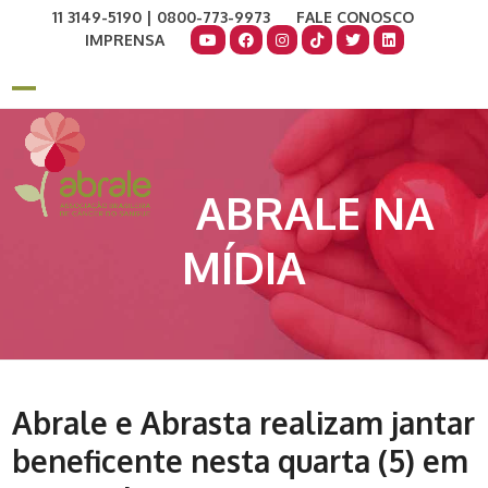
Skip
11 3149-5190 | 0800-773-9973
FALE CONOSCO
to
IMPRENSA
content
COMO AJUDAR
DOE AGORA
Open
Close
mobile
mobile
menu
menu
ABRALE NA
MÍDIA
Abrale e Abrasta realizam jantar
beneficente nesta quarta (5) em