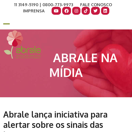
Skip
11 3149-5190 | 0800-773-9973
FALE CONOSCO
to
IMPRENSA
content
COMO AJUDAR
DOE AGORA
Open
Close
mobile
mobile
menu
menu
ABRALE NA
MÍDIA
Abrale lança iniciativa para
alertar sobre os sinais das