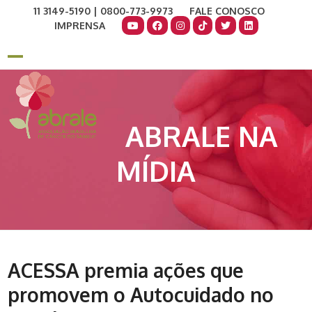
Skip
11 3149-5190 | 0800-773-9973
FALE CONOSCO
to
IMPRENSA
content
COMO AJUDAR
DOE AGORA
Open
Close
mobile
mobile
menu
menu
ABRALE NA
MÍDIA
ACESSA premia ações que
promovem o Autocuidado no