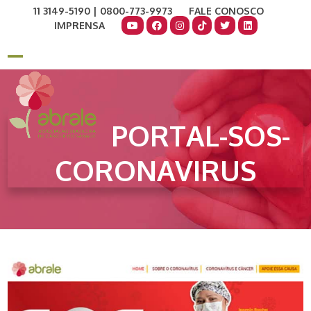
Skip
11 3149-5190 | 0800-773-9973
FALE CONOSCO
to
IMPRENSA
content
COMO AJUDAR
DOE AGORA
Open
Close
mobile
mobile
menu
menu
PORTAL-SOS-
CORONAVIRUS