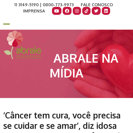
Skip
11 3149-5190 | 0800-773-9973
FALE CONOSCO
to
IMPRENSA
content
COMO AJUDAR
DOE AGORA
Open
Close
mobile
mobile
menu
menu
ABRALE NA
MÍDIA
‘Câncer tem cura, você precisa
se cuidar e se amar’, diz idosa