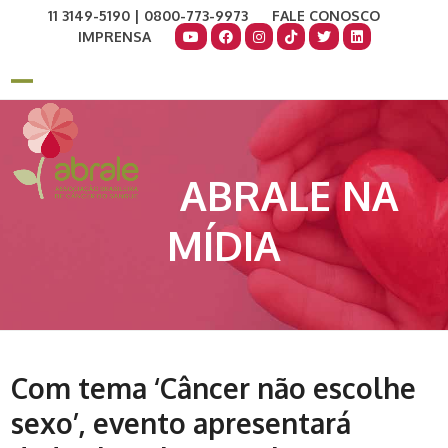
Skip
11 3149-5190 | 0800-773-9973
FALE CONOSCO
to
IMPRENSA
content
COMO AJUDAR
DOE AGORA
Open
Close
mobile
mobile
menu
menu
ABRALE NA
MÍDIA
Com tema ‘Câncer não escolhe
sexo’, evento apresentará