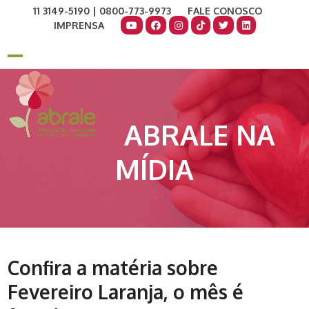
Skip
11 3149-5190 | 0800-773-9973
FALE CONOSCO
to
IMPRENSA
content
COMO AJUDAR
DOE AGORA
Open
Close
mobile
mobile
menu
menu
ABRALE NA
MÍDIA
Confira a matéria sobre
Fevereiro Laranja, o mês é