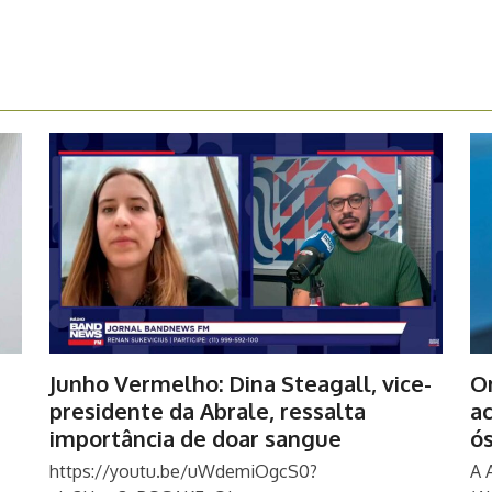
Junho Vermelho: Dina Steagall, vice-
O
presidente da Abrale, ressalta
a
importância de doar sangue
ó
https://youtu.be/uWdemiOgcS0?
A 