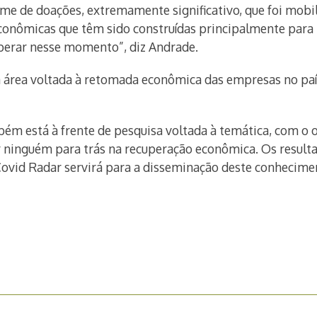
me de doações, extremamente significativo, que foi mob
conômicas que têm sido construídas principalmente par
uperar nesse momento”, diz Andrade.
rea voltada à retomada econômica das empresas no país,
ém está à frente de pesquisa voltada à temática, com o 
xar ninguém para trás na recuperação econômica. Os result
ovid Radar servirá para a disseminação deste conhecime