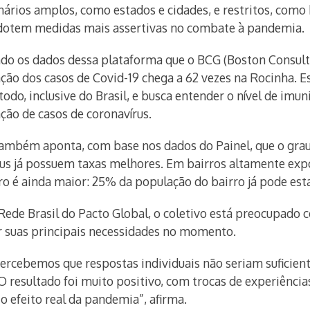
ários amplos, como estados e cidades, e restritos, como 
adotem medidas mais assertivas no combate à pandemia.
ando os dados dessa plataforma que o BCG (Boston Consult
ação dos casos de Covid-19 chega a 62 vezes na Rocinha. E
odo, inclusive do Brasil, e busca entender o nível de imu
ação de casos de coronavírus.
ambém aponta, com base nos dados do Painel, que o grau 
rus já possuem taxas melhores. Em bairros altamente exp
o é ainda maior: 25% da população do bairro já pode est
 Rede Brasil do Pacto Global, o coletivo está preocupado
er suas principais necessidades no momento.
rcebemos que respostas individuais não seriam suficiente
 O resultado foi muito positivo, com trocas de experiências
efeito real da pandemia”, afirma.