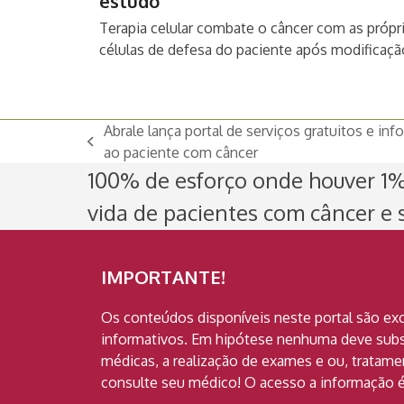
estudo
Terapia celular combate o câncer com as própr
células de defesa do paciente após modificaç
Abrale lança portal de serviços gratuitos e in
previous
ao paciente com câncer
post:
100% de esforço onde houver 1% 
vida de pacientes com câncer e s
IMPORTANTE!
Os conteúdos disponíveis neste portal são ex
informativos. Em hipótese nenhuma deve subst
médicas, a realização de exames e ou, tratam
consulte seu médico! O acesso a informação é