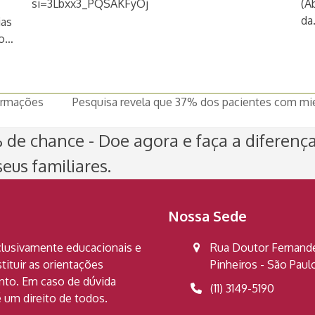
si=3Lbxx3_PQSAKFyOj
(A
da
ias
ão…
formações
Pesquisa revela que 37% dos pacientes com mie
next
post:
de chance - Doe agora e faça a diferenç
eus familiares.
Nossa Sede
clusivamente educacionais e
Rua Doutor Fernandes
ituir as orientações
Pinheiros - São Pau
ento. Em caso de dúvida
(11) 3149-5190
 um direito de todos.