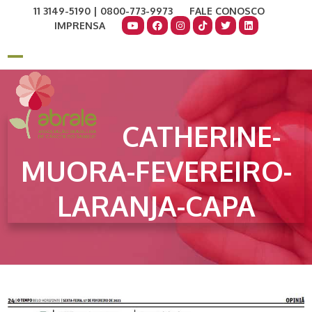
Skip
11 3149-5190 | 0800-773-9973
FALE CONOSCO
to
IMPRENSA
content
COMO AJUDAR
DOE AGORA
Open
Close
mobile
mobile
menu
menu
CATHERINE-
MUORA-FEVEREIRO-
LARANJA-CAPA