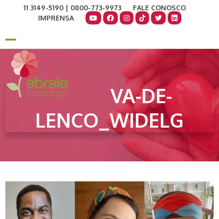
Skip
11 3149-5190 | 0800-773-9973
FALE CONOSCO
to
IMPRENSA
content
COMO AJUDAR
DOE AGORA
Open
Close
mobile
mobile
menu
menu
VA-DE-
LENCO_WIDELG