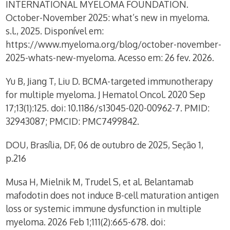
INTERNATIONAL MYELOMA FOUNDATION.
October-November 2025: what’s new in myeloma.
s.l., 2025. Disponível em:
https://www.myeloma.org/blog/october-november-
2025-whats-new-myeloma. Acesso em: 26 fev. 2026.
Yu B, Jiang T, Liu D. BCMA-targeted immunotherapy
for multiple myeloma. J Hematol Oncol. 2020 Sep
17;13(1):125. doi: 10.1186/s13045-020-00962-7. PMID:
32943087; PMCID: PMC7499842.
DOU, Brasília, DF, 06 de outubro de 2025, Seção 1,
p.216
Musa H, Mielnik M, Trudel S, et al. Belantamab
mafodotin does not induce B-cell maturation antigen
loss or systemic immune dysfunction in multiple
myeloma. 2026 Feb 1;111(2):665-678. doi: