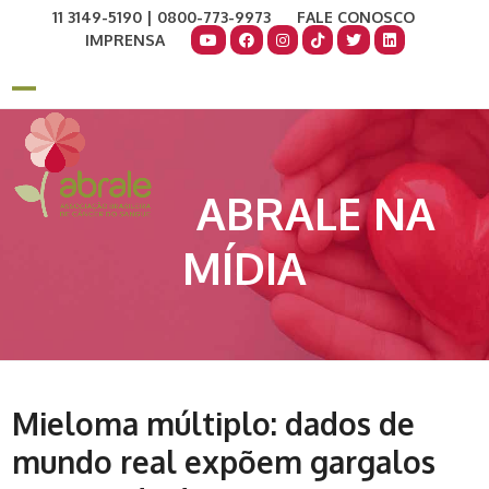
Skip
11 3149-5190 | 0800-773-9973
FALE CONOSCO
to
IMPRENSA
content
COMO AJUDAR
DOE AGORA
Open
Close
mobile
mobile
menu
menu
ABRALE NA
MÍDIA
Mieloma múltiplo: dados de
mundo real expõem gargalos