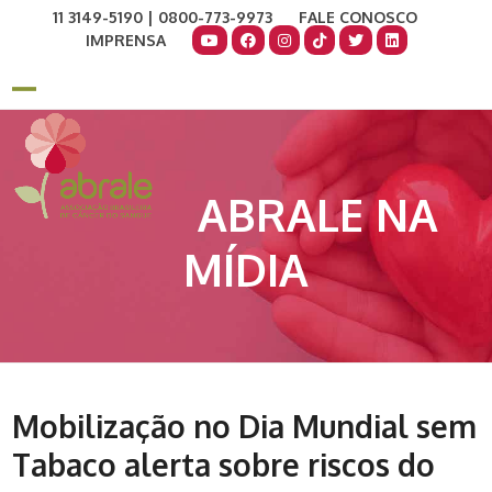
Skip
11 3149-5190 | 0800-773-9973
FALE CONOSCO
to
IMPRENSA
content
COMO AJUDAR
DOE AGORA
Open
Close
mobile
mobile
menu
menu
ABRALE NA
MÍDIA
Mobilização no Dia Mundial sem
Tabaco alerta sobre riscos do