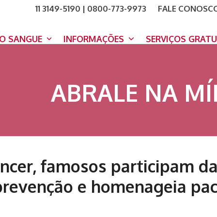
11 3149-5190 | 0800-773-9973
FALE CONOSC
COMO A
DOE A
DO SANGUE
INFORMAÇÕES
SERVIÇOS GRAT
ABRALE NA MÍ
ncer, famosos participam d
 prevenção e homenageia pac