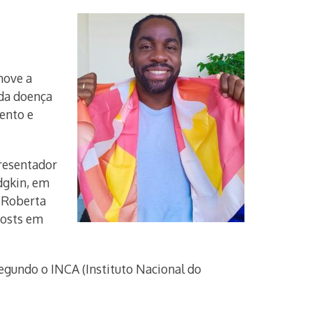
move a
 da doença
ento e
presentador
dgkin, em
a Roberta
posts em
Segundo o INCA (Instituto Nacional do