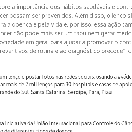
bre a importância dos hábitos saudáveis e control
cer possam ser prevenidos. Além disso, o lenço si
tra a doença e pela vida e, por isso, essa ação
câncer não pode mais ser um tabu nem gerar medo g
ociedade em geral para ajudar a promover o cont
reventivos de rotina e ao diagnóstico precoce”, 
 um lenço e postar fotos nas redes sociais, usando a #váde
ar mais de 2 mil lenços para 30 hospitais e casas de apoio
ande do Sul, Santa Catarina, Sergipe, Pará, Piauí.
ma iniciativa da União Internacional para Controle do Cân
o de diferentes tipos da doença.