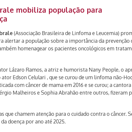
brale mobiliza população para
ça
brale
(Associação Brasileira de Linfoma e Leucemia) pro
a alertar a população sobre a importância da prevenção
 também homenagear os pacientes oncológicos em tratam
tor Lázaro Ramos, a atriz e humorista Nany People, o a
o ator Edson Celulari , que se curou de um linfoma não-Ho
nosticada com câncer de mama em 2016 e se curou; a cantor
Sérgio Malheiros e Sophia Abrahão entre outros, fizeram 
ivas que chamem atenção para o cuidado contra o câncer. 
s da doença por ano até 2025.