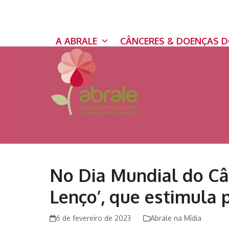
Skip
to
content
A ABRALE
CÂNCERES & DOENÇAS 
No Dia Mundial do Câ
Lenço’, que estimula
6 de fevereiro de 2023
Abrale na Mídia