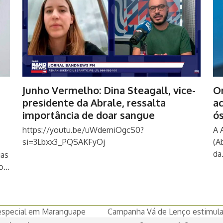
Junho Vermelho: Dina Steagall, vice-
O
presidente da Abrale, ressalta
a
importância de doar sangue
ó
https://youtu.be/uWdemiOgcS0?
A 
si=3Lbxx3_PQSAKFyOj
(A
da
ias
ão…
especial em Maranguape
Campanha Vá de Lenço estimula
next