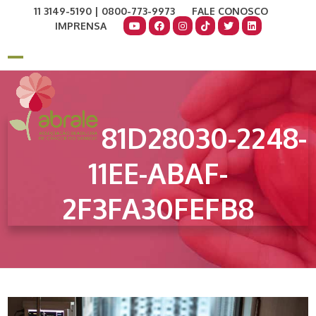
Skip
11 3149-5190 | 0800-773-9973
FALE CONOSCO
to
IMPRENSA
content
COMO AJUDAR
DOE AGORA
Open
Close
mobile
mobile
menu
menu
81D28030-2248-
11EE-ABAF-
2F3FA30FEFB8