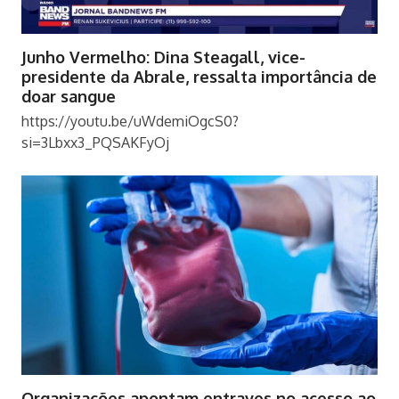
Junho Vermelho: Dina Steagall, vice-
presidente da Abrale, ressalta importância de
doar sangue
https://youtu.be/uWdemiOgcS0?
si=3Lbxx3_PQSAKFyOj
Organizações apontam entraves no acesso ao