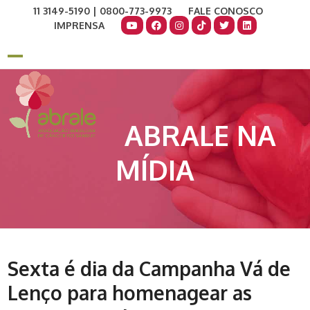
Skip
11 3149-5190 | 0800-773-9973
FALE CONOSCO
to
IMPRENSA
content
COMO AJUDAR
DOE AGORA
Open
Close
mobile
mobile
menu
menu
ABRALE NA
MÍDIA
Sexta é dia da Campanha Vá de
Lenço para homenagear as