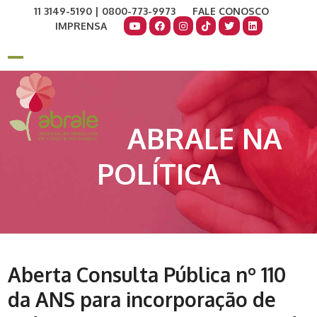
Skip
11 3149-5190 | 0800-773-9973
FALE CONOSCO
to
IMPRENSA
content
COMO AJUDAR
DOE AGORA
Open
Close
mobile
mobile
menu
menu
ABRALE NA
POLÍTICA
Aberta Consulta Pública nº 110
da ANS para incorporação de