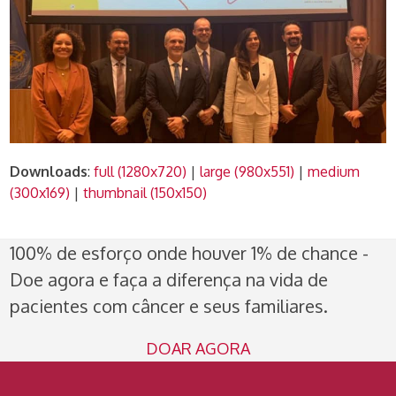
Downloads
:
full (1280x720)
|
large (980x551)
|
medium
(300x169)
|
thumbnail (150x150)
100% de esforço onde houver 1% de chance -
Doe agora e faça a diferença na vida de
pacientes com câncer e seus familiares.
DOAR AGORA