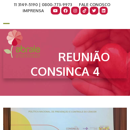
Skip
11 3149-5190 | 0800-773-9973
FALE CONOSCO
to
IMPRENSA
content
COMO AJUDAR
DOE AGORA
Open
Close
mobile
mobile
menu
menu
REUNIÃO
CONSINCA 4