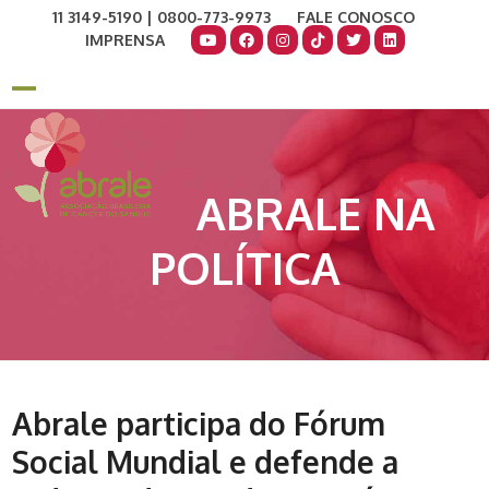
Skip
11 3149-5190 | 0800-773-9973
FALE CONOSCO
to
IMPRENSA
content
COMO AJUDAR
DOE AGORA
Open
Close
mobile
mobile
menu
menu
ABRALE NA
POLÍTICA
Abrale participa do Fórum
Social Mundial e defende a