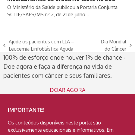
O Ministério da Saúde publicou a Portaria Conjunta
SCTIE/SAES/MS nº 2, de 21 de julho…
Ajude os pacientes com LLA –
Dia Mundial
previous
next
Leucemia Linfoblástica Aguda
do Câncer
post:
post:
100% de esforço onde houver 1% de chance -
Doe agora e faça a diferença na vida de
pacientes com câncer e seus familiares.
DOAR AGORA
IMPORTANTE!
Os conteúdos disponíveis neste portal são
exclusivamente educacionais e informativos. Em