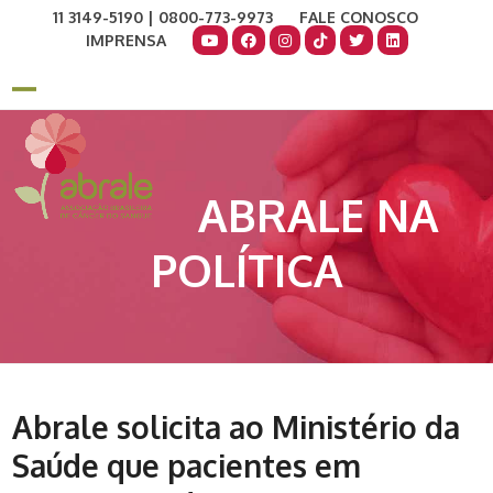
Skip
11 3149-5190 | 0800-773-9973
FALE CONOSCO
to
IMPRENSA
content
COMO AJUDAR
DOE AGORA
Open
Close
mobile
mobile
menu
menu
ABRALE NA
POLÍTICA
Abrale solicita ao Ministério da
Saúde que pacientes em