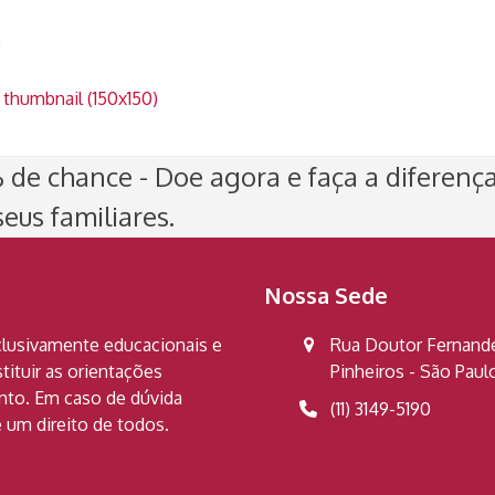
|
thumbnail (150x150)
de chance - Doe agora e faça a diferenç
eus familiares.
Nossa Sede
clusivamente educacionais e
Rua Doutor Fernandes
ituir as orientações
Pinheiros - São Pau
ento. Em caso de dúvida
(11) 3149-5190
 um direito de todos.