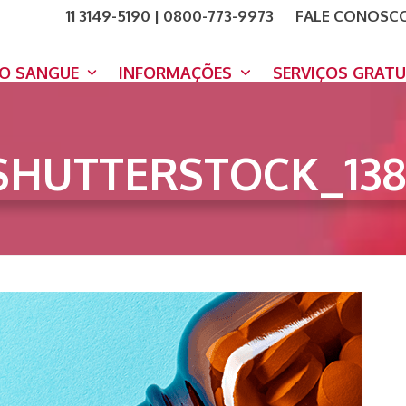
11 3149-5190 | 0800-773-9973
FALE CONOSC
COMO A
DOE A
DO SANGUE
INFORMAÇÕES
SERVIÇOS GRAT
SHUTTERSTOCK_138