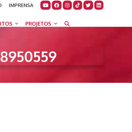
O
IMPRENSA
JUDAR
GORA
UITOS
PROJETOS
8950559