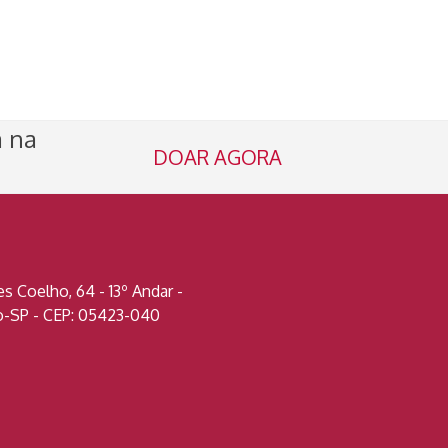
a na
DOAR AGORA
 Coelho, 64 - 13º Andar -
lo-SP - CEP: 05423-040