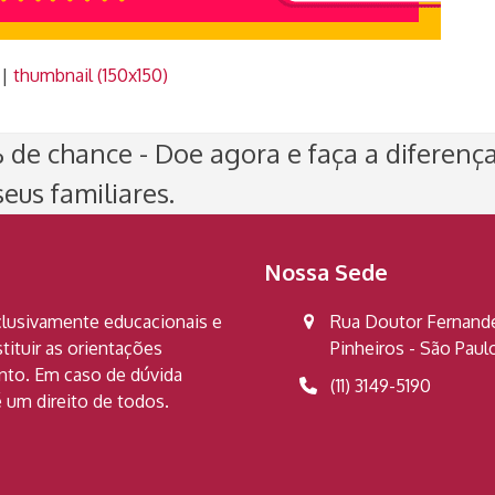
|
thumbnail (150x150)
de chance - Doe agora e faça a diferenç
eus familiares.
Nossa Sede
clusivamente educacionais e
Rua Doutor Fernandes
ituir as orientações
Pinheiros - São Pau
ento. Em caso de dúvida
(11) 3149-5190
 um direito de todos.