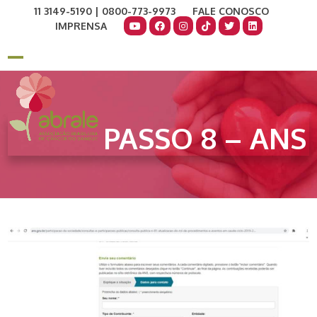
Skip
11 3149-5190 | 0800-773-9973
FALE CONOSCO
to
IMPRENSA
content
COMO AJUDAR
DOE AGORA
Open
Close
mobile
mobile
menu
menu
PASSO 8 – ANS