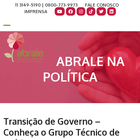
Skip
11 3149-5190 | 0800-773-9973
FALE CONOSCO
to
IMPRENSA
content
COMO AJUDAR
DOE AGORA
Open
Close
mobile
mobile
menu
menu
ABRALE NA
POLÍTICA
Transição de Governo –
Conheça o Grupo Técnico de