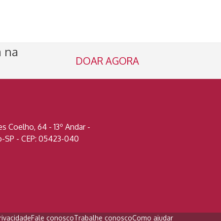
a na
DOAR AGORA
 Coelho, 64 - 13º Andar -
lo-SP - CEP: 05423-040
rivacidade
Fale conosco
Trabalhe conosco
Como ajudar