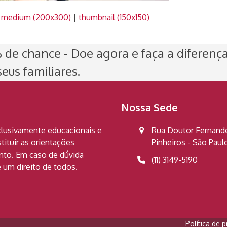
|
medium (200x300)
|
thumbnail (150x150)
de chance - Doe agora e faça a diferenç
eus familiares.
Nossa Sede
clusivamente educacionais e
Rua Doutor Fernandes
ituir as orientações
Pinheiros - São Pau
ento. Em caso de dúvida
(11) 3149-5190
 um direito de todos.
Política de p