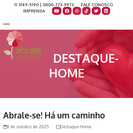
Skip
11 3149-5190 | 0800-773-9973
FALE CONOSCO
to
IMPRENSA
content
COMO AJUDAR
DOE AGORA
Open
Close
mobile
mobile
menu
menu
DESTAQUE-
HOME
Abrale-se! Há um caminho
8 de outubro de 2025
Destaque-Home