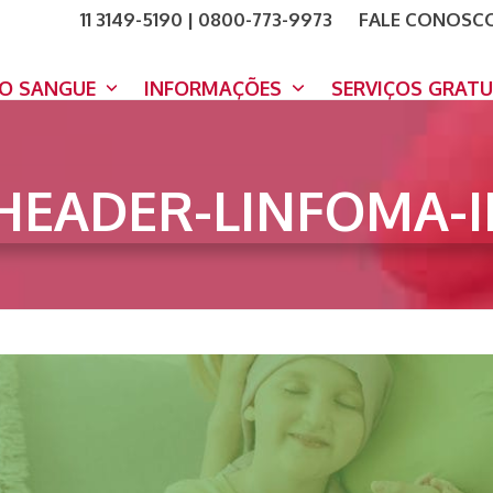
11 3149-5190 | 0800-773-9973
FALE CONOSC
COMO A
DOE A
DO SANGUE
INFORMAÇÕES
SERVIÇOS GRAT
HEADER-LINFOMA-I