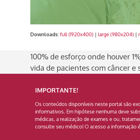
Downloads
:
full (1920x400)
|
large (980x204)
|
100% de esforço onde houver 1% 
vida de pacientes com câncer e s
IMPORTANTE!
Os conteúdos disponíveis neste portal são ex
informativos. Em hipótese nenhuma deve subst
médicas, a realização de exames e ou, tratam
consulte seu médico! O acesso a informação é