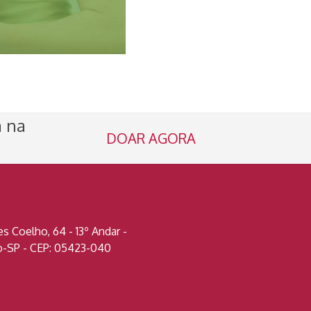
a na
DOAR AGORA
 Coelho, 64 - 13º Andar -
lo-SP - CEP: 05423-040