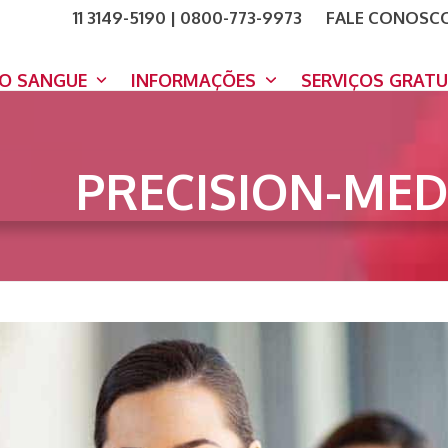
11 3149-5190 | 0800-773-9973
FALE CONOSC
COMO A
DOE A
DO SANGUE
INFORMAÇÕES
SERVIÇOS GRAT
PRECISION-MED