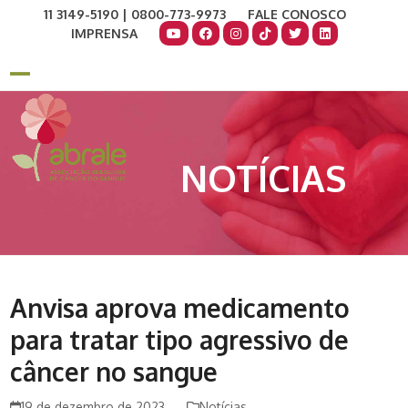
Skip
11 3149-5190 | 0800-773-9973
FALE CONOSCO
to
IMPRENSA
content
COMO AJUDAR
DOE AGORA
Open
Close
mobile
mobile
menu
menu
NOTÍCIAS
Anvisa aprova medicamento
para tratar tipo agressivo de
câncer no sangue
19 de dezembro de 2023
Notícias