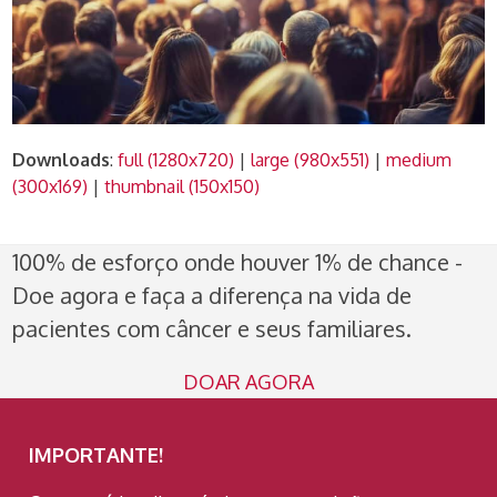
Downloads
:
full (1280x720)
|
large (980x551)
|
medium
(300x169)
|
thumbnail (150x150)
100% de esforço onde houver 1% de chance -
Doe agora e faça a diferença na vida de
pacientes com câncer e seus familiares.
DOAR AGORA
IMPORTANTE!