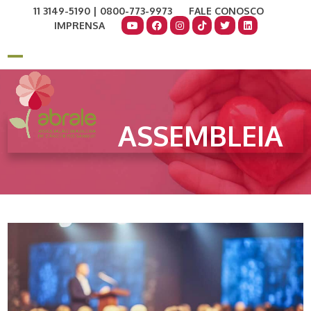
Skip
11 3149-5190 | 0800-773-9973
FALE CONOSCO
to
IMPRENSA
content
COMO AJUDAR
DOE AGORA
Open
Close
mobile
mobile
menu
menu
ASSEMBLEIA