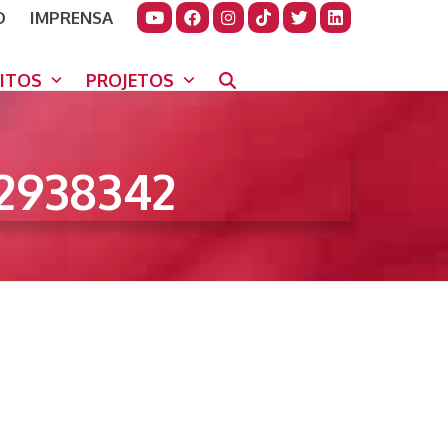
O
IMPRENSA
JUDAR
GORA
UITOS
PROJETOS
2938342