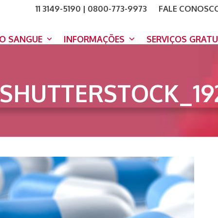
11 3149-5190 | 0800-773-9973
FALE CONOSC
COMO A
DOE A
DO SANGUE
INFORMAÇÕES
SERVIÇOS GRAT
SHUTTERSTOCK_19