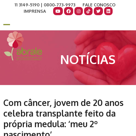
Skip
11 3149-5190 | 0800-773-9973
FALE CONOSCO
to
IMPRENSA
content
COMO AJUDAR
DOE AGORA
Open
Close
mobile
mobile
menu
menu
NOTÍCIAS
Com câncer, jovem de 20 anos
celebra transplante feito da
própria medula: ‘meu 2º
nascimento’