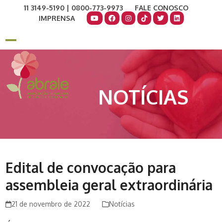
Skip
11 3149-5190 | 0800-773-9973
FALE CONOSCO
to
IMPRENSA
content
COMO AJUDAR
DOE AGORA
Open
Close
mobile
mobile
menu
menu
NOTÍCIAS
Edital de convocação para
assembleia geral extraordinária
21 de novembro de 2022
Notícias