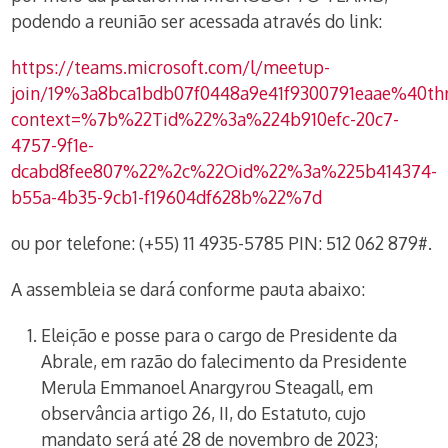
podendo a reunião ser acessada através do link:
https://teams.microsoft.com/l/meetup-
join/19%3a8bca1bdb07f0448a9e41f9300791eaae%40thr
context=%7b%22Tid%22%3a%224b910efc-20c7-
4757-9f1e-
dcabd8fee807%22%2c%22Oid%22%3a%225b414374-
b55a-4b35-9cb1-f19604df628b%22%7d
ou por telefone: (+55) 11 4935-5785 PIN: 512 062 879#.
A assembleia se dará conforme pauta abaixo:
Eleição e posse para o cargo de Presidente da
Abrale, em razão do falecimento da Presidente
Merula Emmanoel Anargyrou Steagall, em
observância artigo 26, II, do Estatuto, cujo
mandato será até 28 de novembro de 2023;