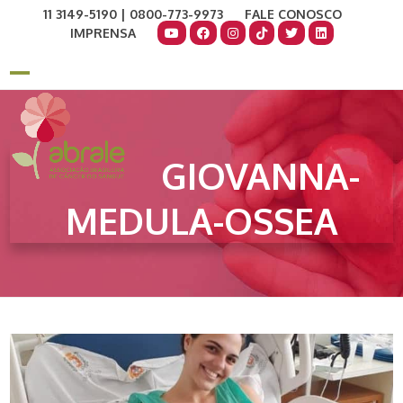
Skip
11 3149-5190 | 0800-773-9973
FALE CONOSCO
to
IMPRENSA
content
COMO AJUDAR
DOE AGORA
Open
Close
mobile
mobile
menu
menu
GIOVANNA-
MEDULA-OSSEA