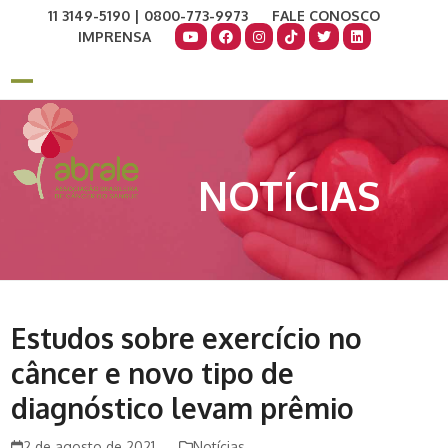
Skip
11 3149-5190 | 0800-773-9973
FALE CONOSCO
to
IMPRENSA
content
COMO AJUDAR
DOE AGORA
Open
Close
mobile
mobile
menu
menu
NOTÍCIAS
Estudos sobre exercício no
câncer e novo tipo de
diagnóstico levam prêmio
2 de agosto de 2021
Notícias