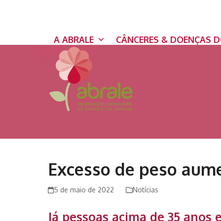
Skip
to
content
A ABRALE
CÂNCERES & DOENÇAS 
Excesso de peso aume
5 de maio de 2022
Notícias
Já pessoas acima de 35 anos