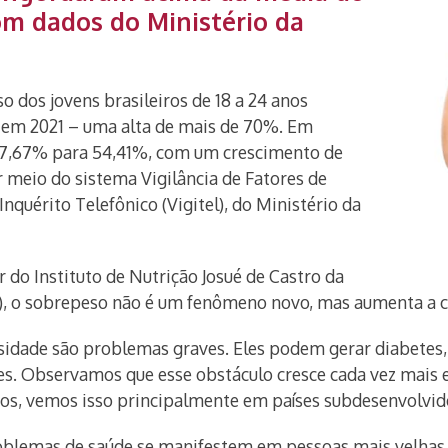
om dados do Ministério da
o dos jovens brasileiros de 18 a 24 anos
 em 2021 – uma alta de mais de 70%. Em
 37,67% para 54,41%, com um crescimento de
 meio do sistema Vigilância de Fatores de
nquérito Telefônico (Vigitel), do Ministério da
r do Instituto de Nutrição Josué de Castro da
J), o sobrepeso não é um fenômeno novo, mas aumenta a c
idade são problemas graves. Eles podem gerar diabetes, h
res. Observamos que esse obstáculo cresce cada vez mais
os, vemos isso principalmente em países subdesenvolvido
blemas de saúde se manifestem em pessoas mais velhas. 