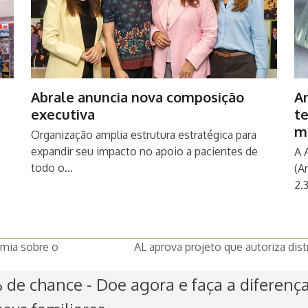
Abrale anuncia nova composição
An
executiva
t
m
Organização amplia estrutura estratégica para
expandir seu impacto no apoio a pacientes de
A 
todo o…
(A
2.
mia sobre o
AL aprova projeto que autoriza dis
next
post:
de chance - Doe agora e faça a diferenç