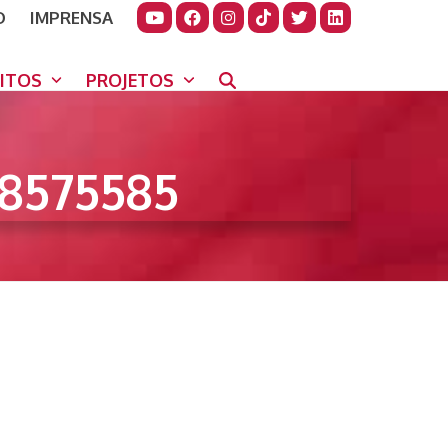
O
IMPRENSA
JUDAR
GORA
UITOS
PROJETOS
8575585