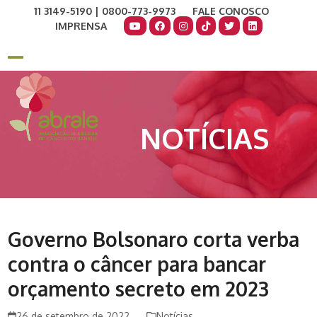
Skip
11 3149-5190 | 0800-773-9973
FALE CONOSCO
to
IMPRENSA
content
COMO AJUDAR
DOE AGORA
Open
Close
mobile
mobile
menu
menu
NOTÍCIAS
Governo Bolsonaro corta verba
contra o câncer para bancar
orçamento secreto em 2023
26 de setembro de 2022
Notícias