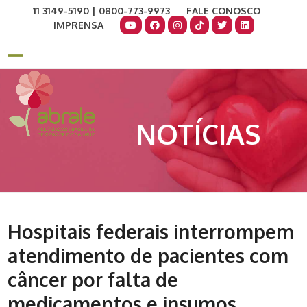
Skip
11 3149-5190 | 0800-773-9973
FALE CONOSCO
to
IMPRENSA
content
COMO AJUDAR
DOE AGORA
Open
Close
mobile
mobile
menu
menu
NOTÍCIAS
Hospitais federais interrompem
atendimento de pacientes com
câncer por falta de
medicamentos e insumos