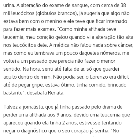
urina. A alteração do exame de sangue, com cerca de 38
mil leucócitos (glóbulos brancos), já sugeria que algo não
estava bem com o menino e ele teve que ficar internado
para fazer mais exames. “Como minha afilhada teve
leucemia, meu coração gelou quando vi a alteração tão alta
nos leucócitos dele. A médica não falou nada sobre câncer,
mas como eu lembrava um pouco daqueles números, me
voltei a um passado que parecia não fazer o menor
sentido. Na hora, senti até falta de ar, só que guardei
aquilo dentro de mim. Não podia ser, o Lorenzo era difícil
até de pegar gripe, estava ótimo, tinha comido, brincado
bastante”, desabafa Renata.
Talvez a jornalista, que já tinha passado pelo drama de
perder uma afilhada aos 9 anos, devido uma leucemia que
apareceu quando ela tinha 2 anos, estivesse tentando
negar o diagnóstico que o seu coração já sentia. “No