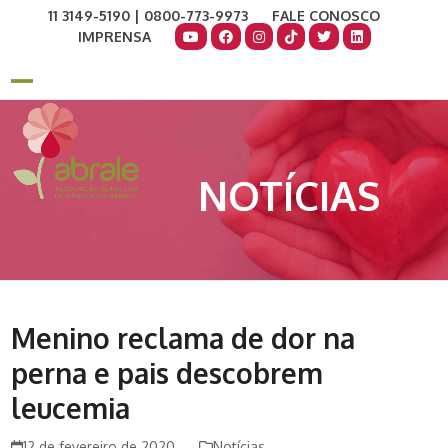
Skip
11 3149-5190 | 0800-773-9973
FALE CONOSCO
to
IMPRENSA
content
COMO AJUDAR
DOE AGORA
Open
Close
mobile
mobile
menu
menu
NOTÍCIAS
Menino reclama de dor na
perna e pais descobrem
leucemia
12 de fevereiro de 2020
Notícias