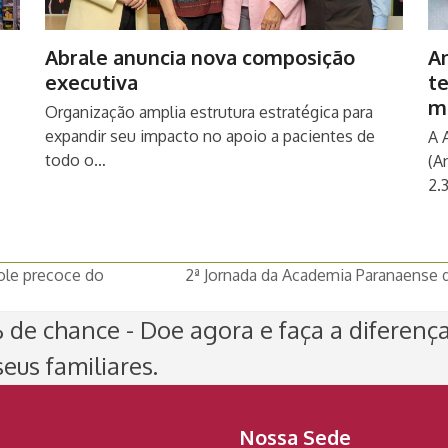
Abrale anuncia nova composição
An
executiva
t
m
Organização amplia estrutura estratégica para
expandir seu impacto no apoio a pacientes de
A 
todo o…
(A
2.
ole precoce do
2ª Jornada da Academia Paranaense 
next
post:
de chance - Doe agora e faça a diferenç
eus familiares.
Nossa Sede