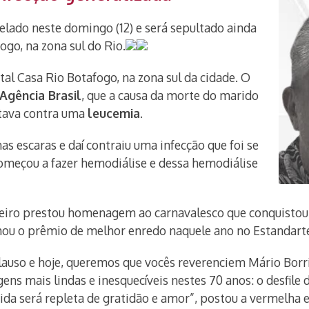
elado neste domingo (12) e será sepultado ainda
ogo, na zona sul do Rio.
tal Casa Rio Botafogo, na zona sul da cidade. O
Agência Brasil
, que a causa da morte do marido
lutava contra uma
leucemia
.
s escaras e daí contraiu uma infecção que foi se
omeçou a fazer hemodiálise e dessa hemodiálise
gueiro prestou homenagem ao carnavalesco que conquist
ou o prêmio de melhor enredo naquele ano no Estandart
so e hoje, queremos que vocês reverenciem Mário Borriell
s mais lindas e inesquecíveis nestes 70 anos: o desfile d
ida será repleta de gratidão e amor”, postou a vermelha e