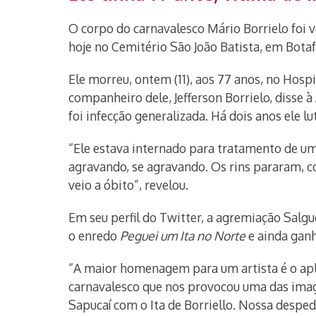
O corpo do carnavalesco Mário Borrielo foi v
hoje no Cemitério São João Batista, em Botaf
Ele morreu, ontem (11), aos 77 anos, no Hospi
companheiro dele, Jefferson Borrielo, disse à
foi infecção generalizada. Há dois anos ele 
“Ele estava internado para tratamento de uma
agravando, se agravando. Os rins pararam, c
veio a óbito”, revelou.
Em seu perfil do Twitter, a agremiação Sal
o enredo
Peguei um Ita no Norte
e ainda ganh
“A maior homenagem para um artista é o aplau
carnavalesco que nos provocou uma das imagen
Sapucaí com o Ita de Borriello. Nossa desped