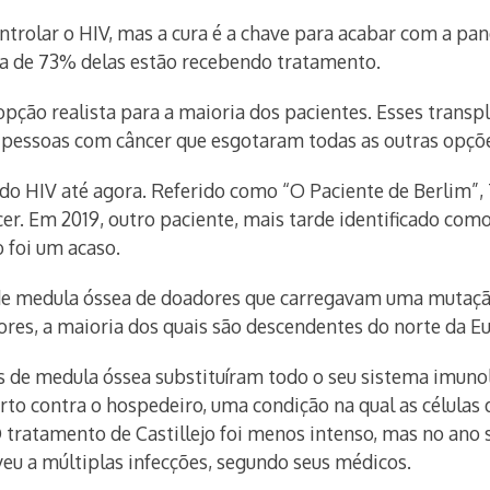
ntrolar o HIV, mas a cura é a chave para acabar com a p
ca de 73% delas estão recebendo tratamento.
pção realista para a maioria dos pacientes. Esses transpl
 pessoas com câncer que esgotaram todas as outras opçõ
 do HIV até agora. Referido como “O Paciente de Berlim”
cer. Em 2019, outro paciente, mais tarde identificado com
 foi um acaso.
 medula óssea de doadores que carregavam uma mutação q
ores, a maioria dos quais são descendentes do norte da E
s de medula óssea substituíram todo o seu sistema imuno
erto contra o hospedeiro, uma condição na qual as células
tratamento de Castillejo foi menos intenso, mas no ano s
veu a múltiplas infecções, segundo seus médicos.