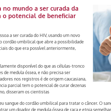
oa no mundo a ser curada da
o potencial de beneficiar
ssoa a ser curada do HIV, usando um novo
 cordão umbilical que abre a possibilidade
ciais do que era possível anteriormente,
amente disponível do que as células-tronco
 de medula óssea, e não precisa ser
adores nos registros é de origem caucasiana,
ia parcial tem o potencial de curar dezenas
o, disseram os cientistas
u sangue do cordão umbilical para tratar o câncer. O sa
ontrar um doador de medula óssea de raça e etnia semelh