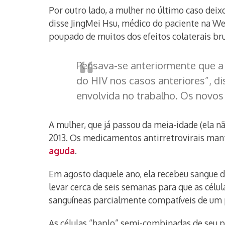
Por outro lado, a mulher no último caso deix
disse JingMei Hsu, médico do paciente na Wei
poupado de muitos dos efeitos colaterais bru
Pensava-se anteriormente que a 
do HIV nos casos anteriores”, di
envolvida no trabalho. Os novos
A mulher, que já passou da meia-idade (ela n
2013. Os medicamentos antirretrovirais mant
aguda
.
Em agosto daquele ano, ela recebeu sangue 
levar cerca de seis semanas para que as cél
sanguíneas parcialmente compatíveis de um 
As células “haplo” semi-combinadas de seu p