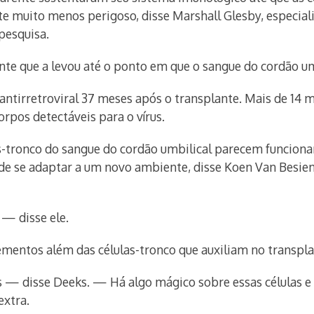
 muito menos perigoso, disse Marshall Glesby, especiali
pesquisa.
e que a levou até o ponto em que o sangue do cordão umb
antirretroviral 37 meses após o transplante. Mais de 14 m
rpos detectáveis para o vírus.
s-tronco do sangue do cordão umbilical parecem funciona
de se adaptar a um novo ambiente, disse Koen Van Besien,
— disse ele.
entos além das células-tronco que auxiliam no transpla
s — disse Deeks. — Há algo mágico sobre essas células e
extra.