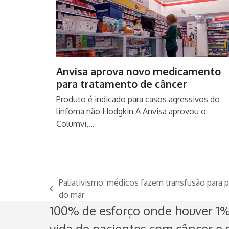
Anvisa aprova novo medicamento
para tratamento de câncer
Produto é indicado para casos agressivos do
linfoma não Hodgkin A Anvisa aprovou o
Columvi,…
Paliativismo: médicos fazem transfusão para 
previous
do mar
post:
100% de esforço onde houver 1% 
vida de pacientes com câncer e s