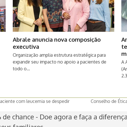
Abrale anuncia nova composição
An
executiva
t
m
Organização amplia estrutura estratégica para
expandir seu impacto no apoio a pacientes de
A 
todo o…
(A
2.
paciente com leucemia se despedir
Conselho de Étic
next
post:
de chance - Doe agora e faça a diferenç
eus familiares.