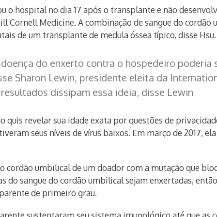
ou o hospital no dia 17 após o transplante e não desenvo
ll Cornell Medicine. A combinação de sangue do cordão um
tais de um transplante de medula óssea típico, disse Hsu.
doença do enxerto contra o hospedeiro poderia 
sse Sharon Lewin, presidente eleita da Internatio
 resultados dissipam essa ideia, disse Lewin
ão quis revelar sua idade exata por questões de privacida
iveram seus níveis de vírus baixos. Em março de 2017, el
do cordão umbilical de um doador com a mutação que bloq
ulas do sangue do cordão umbilical sejam enxertadas, ent
parente de primeiro grau.
arente sustentaram seu sistema imunológico até que as cé