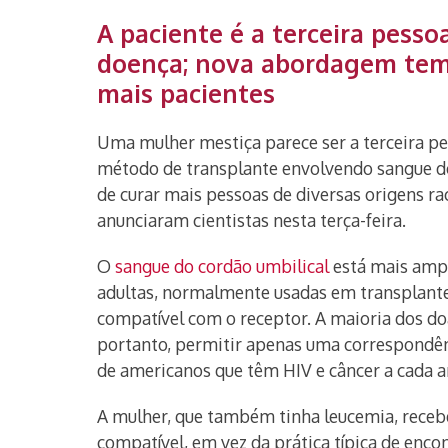
A paciente é a terceira pess
doença; nova abordagem tem 
mais pacientes
Uma mulher mestiça parece ser a terceira pe
método de transplante envolvendo sangue do
de curar mais pessoas de diversas origens ra
anunciaram cientistas nesta terça-feira.
O
sangue do cordão umbilical
está mais ampl
adultas, normalmente usadas em transplantes
compatível com o receptor. A maioria dos do
portanto, permitir apenas uma correspondênc
de americanos que têm HIV e câncer a cada an
A mulher, que também tinha leucemia, recebe
compatível, em vez da prática típica de enc