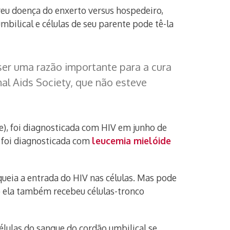
lveu doença do enxerto versus hospedeiro,
bilical e células de seu parente pode tê-la
ser uma razão importante para a cura
nal Aids Society, que não esteve
de), foi diagnosticada com HIV em junho de
a foi diagnosticada com
leucemia mielóide
ueia a entrada do HIV nas células. Mas pode
ão ela também recebeu células-tronco
lulas do sangue do cordão umbilical se