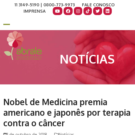
Skip
11 3149-5190 | 0800-773-9973
FALE CONOSCO
to
IMPRENSA
content
COMO AJUDAR
DOE AGORA
Open
Close
mobile
mobile
menu
menu
NOTÍCIAS
Nobel de Medicina premia
americano e japonês por terapia
contra o câncer
1 de outubro de 2018
Notícias