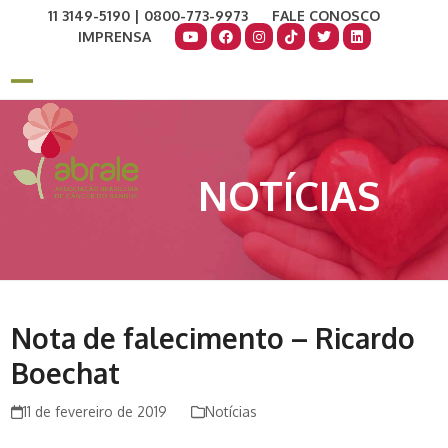
Skip
11 3149-5190 | 0800-773-9973
FALE CONOSCO
to
IMPRENSA
content
COMO AJUDAR
DOE AGORA
Open
Close
mobile
mobile
menu
menu
NOTÍCIAS
Nota de falecimento – Ricardo
Boechat
11 de fevereiro de 2019
Notícias