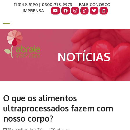
Skip
11 3149-5190 | 0800-773-9973
FALE CONOSCO
to
IMPRENSA
content
COMO AJUDAR
DOE AGORA
Open
Close
mobile
mobile
menu
menu
NOTÍCIAS
O que os alimentos
ultraprocessados fazem com
nosso corpo?
23 de julho de 2021
Notícias