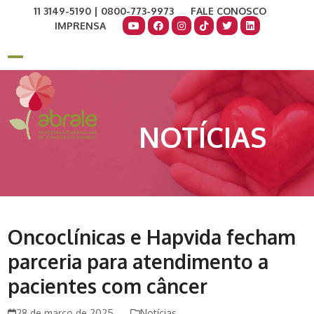
Skip
11 3149-5190 | 0800-773-9973
FALE CONOSCO
to
IMPRENSA
content
COMO AJUDAR
DOE AGORA
Open
Close
mobile
mobile
menu
menu
NOTÍCIAS
Oncoclínicas e Hapvida fecham
parceria para atendimento a
pacientes com câncer
28 de março de 2025
Notícias