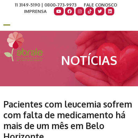
Skip
11 3149-5190 | 0800-773-9973
FALE CONOSCO
to
IMPRENSA
content
COMO AJUDAR
DOE AGORA
Open
Close
mobile
mobile
menu
menu
NOTÍCIAS
Pacientes com leucemia sofrem
com falta de medicamento há
mais de um mês em Belo
Horizonte