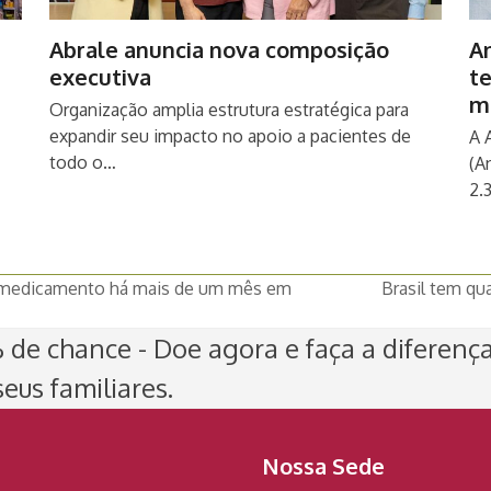
Abrale anuncia nova composição
An
executiva
t
m
Organização amplia estrutura estratégica para
expandir seu impacto no apoio a pacientes de
A 
todo o…
(A
2.
e medicamento há mais de um mês em
Brasil tem qu
next
post:
de chance - Doe agora e faça a diferenç
eus familiares.
Nossa Sede