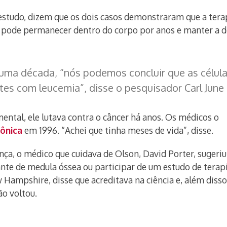
estudo, dizem que os dois casos demonstraram que a tera
pode permanecer dentro do corpo por anos e manter a 
uma década, “nós podemos concluir que as célul
es com leucemia”, disse o pesquisador Carl June 
tal, ele lutava contra o câncer há anos. Os médicos o
rônica
em 1996. “Achei que tinha meses de vida”, disse.
a, o médico que cuidava de Olson, David Porter, sugeriu
lante de medula óssea ou participar de um estudo de tera
ampshire, disse que acreditava na ciência e, além disso,
ão voltou.