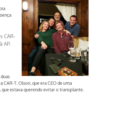
pia
doença
as CAR-
à AP.
 duas
pia CAR-T. Olson, que era CEO de uma
 que estava querendo evitar o transplante.