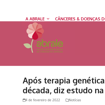
Skip
to
content
A ABRALE
CÂNCERES & DOENÇAS 
Após terapia genética
década, diz estudo na
4 de fevereiro de 2022
Notícias