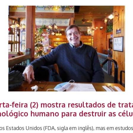
rta-feira (2) mostra resultados de tr
unológico humano para destruir as cél
os Estados Unidos (FDA, sigla em inglês), mas em estudo