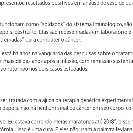
presentou resultados positivos em análise de caso de dois
e funcionam como “soldados” do sistema imunológico, são
pois, destruí-lo. Elas são redesenhadas em laboratório e
“treinadas” para combater o câncer.
ue está há anos na vanguarda das pesquisas sobre o trata
r mais de dez anos após a infusão, com remissão susten
não retornou nos dois casos estudados.
ser tratada com a ajuda da terapia genética experimenta
a depois, não há nenhum sinal de câncer em seu corpo, c
vo. Eu estava correndo meias maratonas até 2018”, disse 
órnia. “Isso é uma cura. E eles não usam a palavra levian