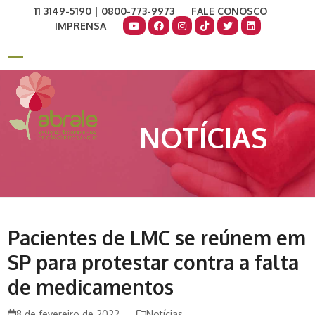
Skip
11 3149-5190 | 0800-773-9973
FALE CONOSCO
to
IMPRENSA
content
COMO AJUDAR
DOE AGORA
Open
Close
mobile
mobile
menu
menu
NOTÍCIAS
Pacientes de LMC se reúnem em
SP para protestar contra a falta
de medicamentos
8 de fevereiro de 2022
Notícias